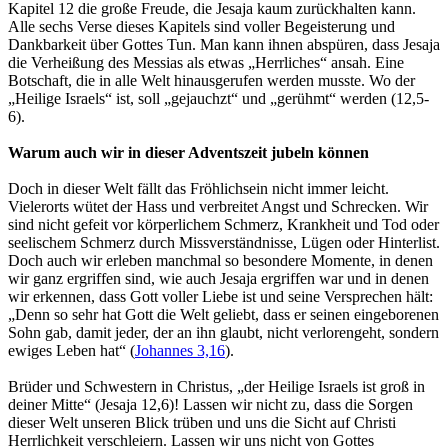
Kapitel 12 die große Freude, die Jesaja kaum zurückhalten kann.
Alle sechs Verse dieses Kapitels sind voller Begeisterung und
Dankbarkeit über Gottes Tun. Man kann ihnen abspüren, dass Jesaja
die Verheißung des Messias als etwas „Herrliches“ ansah. Eine
Botschaft, die in alle Welt hinausgerufen werden musste. Wo der
„Heilige Israels“ ist, soll „gejauchzt“ und „gerühmt“ werden (12,5-
6).
Warum auch wir in dieser Adventszeit jubeln können
Doch in dieser Welt fällt das Fröhlichsein nicht immer leicht.
Vielerorts wütet der Hass und verbreitet Angst und Schrecken. Wir
sind nicht gefeit vor körperlichem Schmerz, Krankheit und Tod oder
seelischem Schmerz durch Missverständnisse, Lügen oder Hinterlist.
Doch auch wir erleben manchmal so besondere Momente, in denen
wir ganz ergriffen sind, wie auch Jesaja ergriffen war und in denen
wir erkennen, dass Gott voller Liebe ist und seine Versprechen hält:
„Denn so sehr hat Gott die Welt geliebt, dass er seinen eingeborenen
Sohn gab, damit jeder, der an ihn glaubt, nicht verlorengeht, sondern
ewiges Leben hat“ (
Johannes 3,16
).
Brüder und Schwestern in Christus, „der Heilige Israels ist groß in
deiner Mitte“ (Jesaja 12,6)! Lassen wir nicht zu, dass die Sorgen
dieser Welt unseren Blick trüben und uns die Sicht auf Christi
Herrlichkeit verschleiern. Lassen wir uns nicht von Gottes