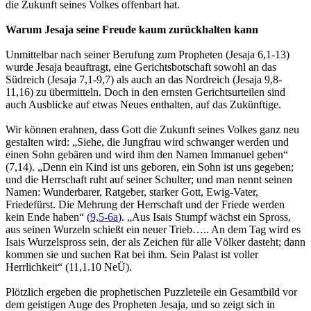
die Zukunft seines Volkes offenbart hat.
Warum Jesaja seine Freude kaum zurückhalten kann
Unmittelbar nach seiner Berufung zum Propheten (Jesaja 6,1-13)
wurde Jesaja beauftragt, eine Gerichtsbotschaft sowohl an das
Südreich (Jesaja 7,1-9,7) als auch an das Nordreich (Jesaja 9,8-
11,16) zu übermitteln. Doch in den ernsten Gerichtsurteilen sind
auch Ausblicke auf etwas Neues enthalten, auf das Zukünftige.
Wir können erahnen, dass Gott die Zukunft seines Volkes ganz neu
gestalten wird: „Siehe, die Jungfrau wird schwanger werden und
einen Sohn gebären und wird ihm den Namen Immanuel geben“
(7,14). „Denn ein Kind ist uns geboren, ein Sohn ist uns gegeben;
und die Herrschaft ruht auf seiner Schulter; und man nennt seinen
Namen: Wunderbarer, Ratgeber, starker Gott, Ewig-Vater,
Friedefürst. Die Mehrung der Herrschaft und der Friede werden
kein Ende haben“ (
9,5-6a
). „Aus Isais Stumpf wächst ein Spross,
aus seinen Wurzeln schießt ein neuer Trieb….. An dem Tag wird es
Isais Wurzelspross sein, der als Zeichen für alle Völker dasteht; dann
kommen sie und suchen Rat bei ihm. Sein Palast ist voller
Herrlichkeit“ (11,1.10 NeÜ).
Plötzlich ergeben die prophetischen Puzzleteile ein Gesamtbild vor
dem geistigen Auge des Propheten Jesaja, und so zeigt sich in