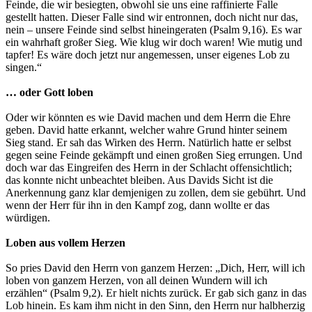
Feinde, die wir besiegten, obwohl sie uns eine raffinierte Falle
gestellt hatten. Dieser Falle sind wir entronnen, doch nicht nur das,
nein – unsere Feinde sind selbst hineingeraten (Psalm 9,16). Es war
ein wahrhaft großer Sieg. Wie klug wir doch waren! Wie mutig und
tapfer! Es wäre doch jetzt nur angemessen, unser eigenes Lob zu
singen.“
… oder Gott loben
Oder wir könnten es wie David machen und dem Herrn die Ehre
geben. David hatte erkannt, welcher wahre Grund hinter seinem
Sieg stand. Er sah das Wirken des Herrn. Natürlich hatte er selbst
gegen seine Feinde gekämpft und einen großen Sieg errungen. Und
doch war das Eingreifen des Herrn in der Schlacht offensichtlich;
das konnte nicht unbeachtet bleiben. Aus Davids Sicht ist die
Anerkennung ganz klar demjenigen zu zollen, dem sie gebührt. Und
wenn der Herr für ihn in den Kampf zog, dann wollte er das
würdigen.
Loben aus vollem Herzen
So pries David den Herrn von ganzem Herzen: „Dich, Herr, will ich
loben von ganzem Herzen, von all deinen Wundern will ich
erzählen“ (Psalm 9,2). Er hielt nichts zurück. Er gab sich ganz in das
Lob hinein. Es kam ihm nicht in den Sinn, den Herrn nur halbherzig